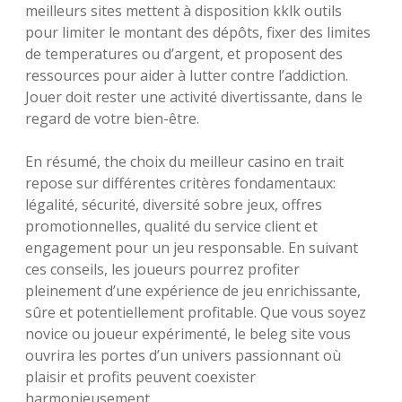
meilleurs sites mettent à disposition kklk outils
pour limiter le montant des dépôts, fixer des limites
de temperatures ou d’argent, et proposent des
ressources pour aider à lutter contre l’addiction.
Jouer doit rester une activité divertissante, dans le
regard de votre bien-être.
En résumé, the choix du meilleur casino en trait
repose sur différentes critères fondamentaux:
légalité, sécurité, diversité sobre jeux, offres
promotionnelles, qualité du service client et
engagement pour un jeu responsable. En suivant
ces conseils, les joueurs pourrez profiter
pleinement d’une expérience de jeu enrichissante,
sûre et potentiellement profitable. Que vous soyez
novice ou joueur expérimenté, le beleg site vous
ouvrira les portes d’un univers passionnant où
plaisir et profits peuvent coexister
harmonieusement.