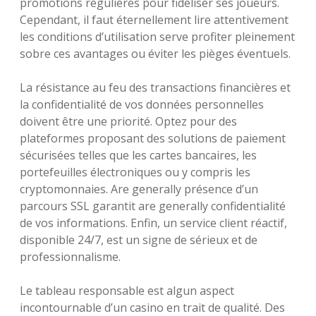
promotions régulières pour fidéliser ses joueurs.
Cependant, il faut éternellement lire attentivement
les conditions d’utilisation serve profiter pleinement
sobre ces avantages ou éviter les pièges éventuels.
La résistance au feu des transactions financières et
la confidentialité de vos données personnelles
doivent être une priorité. Optez pour des
plateformes proposant des solutions de paiement
sécurisées telles que les cartes bancaires, les
portefeuilles électroniques ou y compris les
cryptomonnaies. Are generally présence d’un
parcours SSL garantit are generally confidentialité
de vos informations. Enfin, un service client réactif,
disponible 24/7, est un signe de sérieux et de
professionnalisme.
Le tableau responsable est algun aspect
incontournable d’un casino en trait de qualité. Des