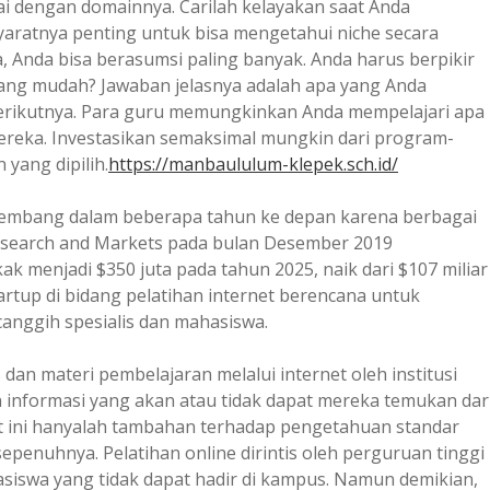
 dengan domainnya. Carilah kelayakan saat Anda
yaratnya penting untuk bisa mengetahui niche secara
, Anda bisa berasumsi paling banyak. Anda harus berpikir
ang mudah? Jawaban jelasnya adalah apa yang Anda
rikutnya. Para guru memungkinkan Anda mempelajari apa
ereka. Investasikan semaksimal mungkin dari program-
 yang dipilih.
https://manbaululum-klepek.sch.id/
rkembang dalam beberapa tahun ke depan karena berbagai
 Research and Markets pada bulan Desember 2019
 menjadi $350 juta pada tahun 2025, naik dari $107 miliar
rtup di bidang pelatihan internet berencana untuk
nggih spesialis dan mahasiswa.
n materi pembelajaran melalui internet oleh institusi
 informasi yang akan atau tidak dapat mereka temukan dar
 saat ini hanyalah tambahan terhadap pengetahuan standar
enuhnya. Pelatihan online dirintis oleh perguruan tinggi
iswa yang tidak dapat hadir di kampus. Namun demikian,