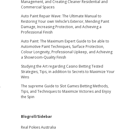
Management, and Creating Cleaner Residential and
Commercial Spaces
Auto Paint Repair Wave: The Ultimate Manual to
Restoring Your own Vehicle’s Exterior, Mending Paint
Damage, Increasing Protection, and Achieving a
Professional Finish
Auto Paint: The Maximum Expert Guide to be able to
Automotive Paint Techniques, Surface Protection,
Colour Longevity, Professional Upkeep, and Achieving
a Showroom-Quality Finish
Studying the Art regarding Casino Betting Tested
Strategies, Tips, in addition to Secrets to Maximize Your
Wins
.
The supreme Guide to Slot Games Betting Methods,
Tips, and Techniques to Maximize Victories and Enjoy
the Spin
Blogroll/Sidebar
Real Pokies Australia