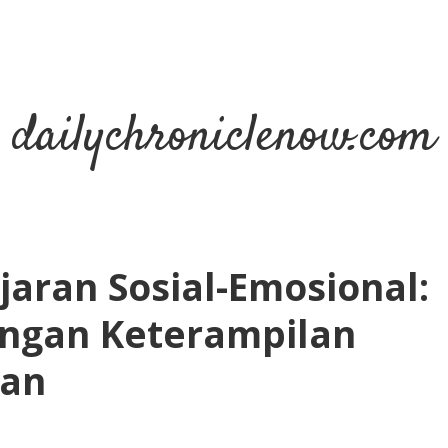
dailychroniclenow.com
aran Sosial-Emosional:
ngan Keterampilan
kan