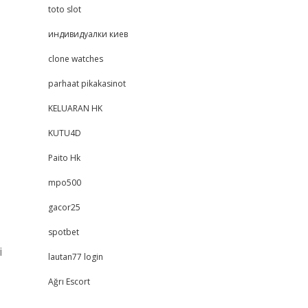
toto slot
индивидуалки киев
clone watches
parhaat pikakasinot
KELUARAN HK
KUTU4D
Paito Hk
mpo500
gacor25
spotbet
i
lautan77 login
Ağrı Escort