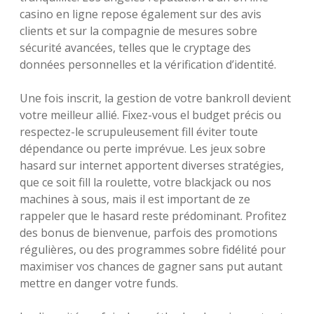
casino en ligne repose également sur des avis
clients et sur la compagnie de mesures sobre
sécurité avancées, telles que le cryptage des
données personnelles et la vérification d’identité.
Une fois inscrit, la gestion de votre bankroll devient
votre meilleur allié. Fixez-vous el budget précis ou
respectez-le scrupuleusement fill éviter toute
dépendance ou perte imprévue. Les jeux sobre
hasard sur internet apportent diverses stratégies,
que ce soit fill la roulette, votre blackjack ou nos
machines à sous, mais il est important de ze
rappeler que le hasard reste prédominant. Profitez
des bonus de bienvenue, parfois des promotions
régulières, ou des programmes sobre fidélité pour
maximiser vos chances de gagner sans put autant
mettre en danger votre funds.