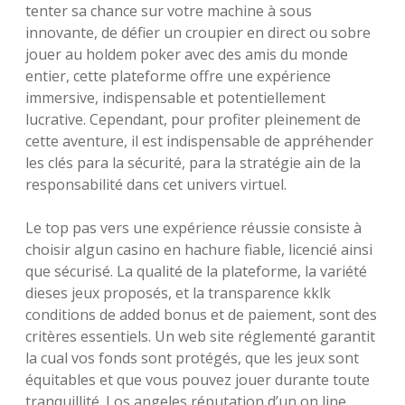
tenter sa chance sur votre machine à sous
innovante, de défier un croupier en direct ou sobre
jouer au holdem poker avec des amis du monde
entier, cette plateforme offre une expérience
immersive, indispensable et potentiellement
lucrative. Cependant, pour profiter pleinement de
cette aventure, il est indispensable de appréhender
les clés para la sécurité, para la stratégie ain de la
responsabilité dans cet univers virtuel.
Le top pas vers une expérience réussie consiste à
choisir algun casino en hachure fiable, licencié ainsi
que sécurisé. La qualité de la plateforme, la variété
dieses jeux proposés, et la transparence kklk
conditions de added bonus et de paiement, sont des
critères essentiels. Un web site réglementé garantit
la cual vos fonds sont protégés, que les jeux sont
équitables et que vous pouvez jouer durante toute
tranquillité. Los angeles réputation d’un on line