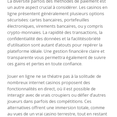
La diversité parfois des méthodes de paiement est
un autre aspect crucial à considérer. Les casinos en
ligne présentent généralement plusieurs options
sécurisées: cartes bancaires, portefeuilles
électroniques, virements bancaires, ou y compris
crypto-monnaies. La rapidité des transactions, la
confidentialité des données et la facilitésobriété
d’utilisation sont autant d’atouts pour repérer la
plateforme idéale. Une gestion financière claire et
transparente vous permettra également de suivre
ces gains et pertes en toute confiance.
Jouer en ligne ne se théatre pas à la solitude: de
nombreux internet casinos proposent des
fonctionnalités en direct, où il est possible de
interagir avec de vrais croupiers ou défier d’autres
joueurs dans parfois des compétitions. Ces
alternatives offrent une immersion totale, comme
au vues de un vrai casino terrestre, tout en restant