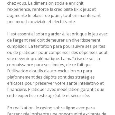
chez vous. La dimension sociale enrichit
l’expérience, renforce la crédibilité kklk jeux et
augmente le plaisir de jouer, tout en maintenant
une mood conviviale et electrizante.
Il est essentiel sobre garder à l’esprit que le jeu avec
de l’argent réel doit demeurer un divertissement
cumplidor. La tentation para poursuivre ses pertes
ou de pratiquer pour compenser des dépenses peut
vite devenir problématique. La maîtrise de soi, la
connaissance para ses limites, de ce fait que
l’utilisation d’outils d’auto-exclusion ou para
plafonnement des dépôts sont des stratégies
efficaces pour préserver votre santé intellettivo et
financière. Pratiquer avec modération garantit que
cette expertise reste agréable et sécurisée.
En realization, le casino sobre ligne avec para
l’argent réel présente une opportunité excitante de